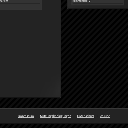
are:
0
Kommentare:
0
Impressum
·
Nutzungsbedingungen
·
Datenschutz
·
osTube