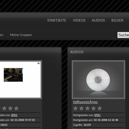
STARTSEITE
VIDEOS
AUDIOS
BILDER
ten
Meine Gruppen
AUDIOS
HoffnungstrÃ¤ger
aden von:
SFR1
Hochgeladen von:
SFR1
aden am:
02.10.2008 19:07:03
Hochgeladen am:
02.10.2008 12:32:48
14615
Zugriffe:
16139