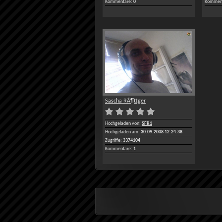
Kommentare:
0
Komment
Sascha RÃ¶ttger
Hochgeladen von:
SFR1
Hochgeladen am:
30.09.2008 12:24:38
Zugriffe:
3374104
Kommentare:
1