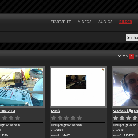
STARTSEITE
VIDEOS
AUDIOS
BILDER
Seiten:
1
Bi
 One 2004
Musik
Sascha RÃ¶ttge
ügt:
02.10.2008
Hinzugefügt:
02.10.2008
Hinzugefügt:
30.09.
1
von
SFR1
von
SFR1
14270
Aufrufe:
14617
Aufrufe:
3374763