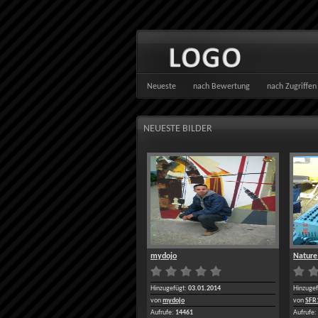
Neueste
nach Bewertung
nach Zugriffen
NEUESTE BILDER
mydojo
Nature
Hinzugefügt:
03.01.2014
Hinzugef
von
mydojo
von
SFR
Aufrufe:
14461
Aufrufe: